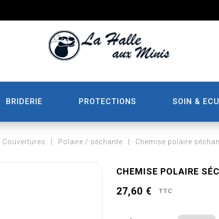
BRIDERIE
PROTECTIONS
SOIN & ECU
Couvertures
Polaire / séchante
Chemise polaire séchan
CHEMISE POLAIRE SÉ
27,60 €
TTC