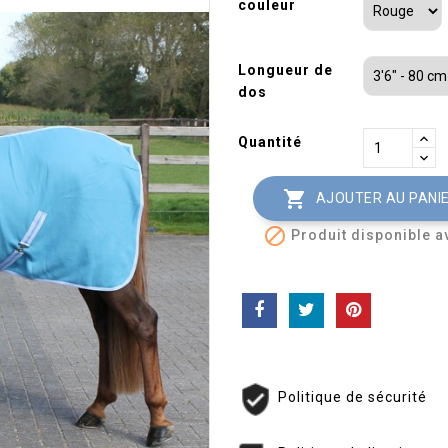
couleur
Longueur de
dos
Quantité

AJOUTER AU PANI

Produit disponible a
Politique de sécurité