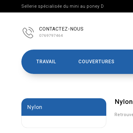
Sellerie spécialisée du mini au poney D
CONTACTEZ-NOUS
0769797464
TRAVAIL
COUVERTURES
Nylon
Nylon
Retrouve