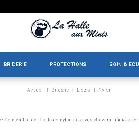
BRIDERIE
PROTECTIONS
SOIN & ECU
Accueil
Briderie
Licols
Nylon
z l'ensemble des licols en nylon pour vos chevaux miniatures,