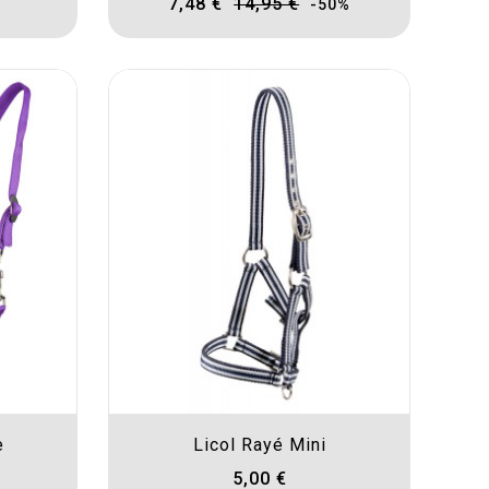
7,48 €
14,95 €
-50%
e
Licol Rayé Mini
5,00 €