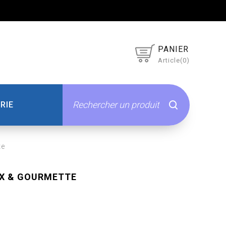
PANIER
Article(0)
RIE
te
OX & GOURMETTE