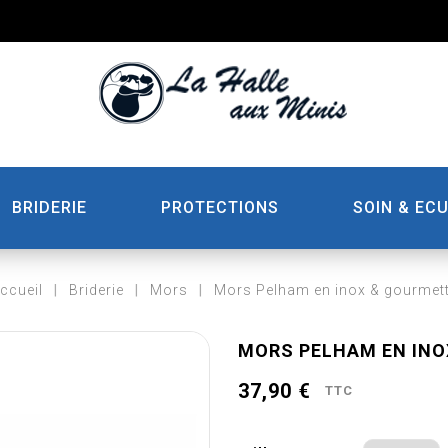
BRIDERIE
PROTECTIONS
SOIN & ECU
ccueil
Briderie
Mors
Mors Pelham en inox & gourmet
MORS PELHAM EN IN
37,90 €
TTC