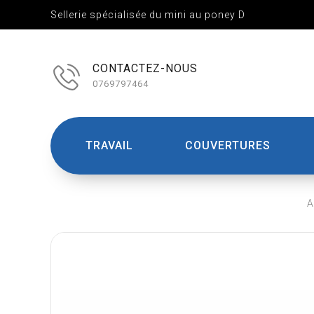
Sellerie spécialisée du mini au poney D
CONTACTEZ-NOUS
0769797464
TRAVAIL
COUVERTURES
A