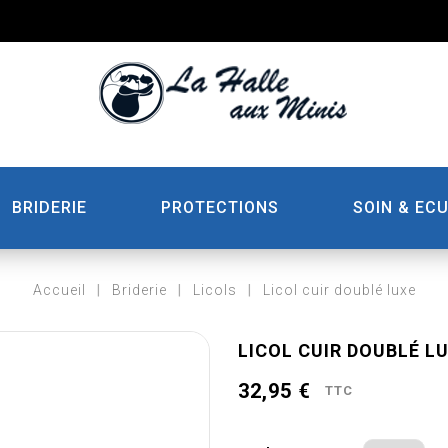
BRIDERIE
PROTECTIONS
SOIN & ECU
Accueil
Briderie
Licols
Licol cuir doublé luxe
LICOL CUIR DOUBLÉ L
32,95 €
TTC