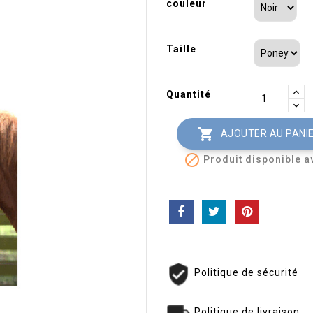
couleur
Taille
Quantité

AJOUTER AU PANI

Produit disponible a
Politique de sécurité
Politique de livraison