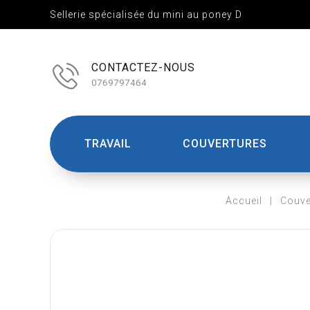
Sellerie spécialisée du mini au poney D
CONTACTEZ-NOUS
0769797464
TRAVAIL
COUVERTURES
Accueil
Couve