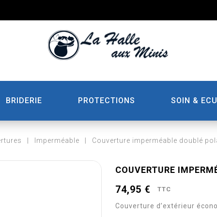
BRIDERIE
PROTECTIONS
SOIN & ECU
rtures
Imperméable
Couverture imperméable doublé pola
COUVERTURE IMPERMÉ
74,95 €
TTC
Couverture d’extérieur écon