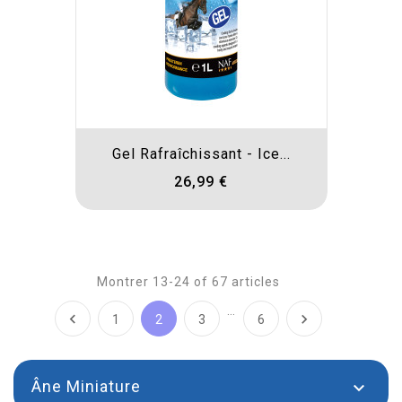
Gel Rafraîchissant - Ice...
26,99 €
Montrer 13-24 of 67 articles
…


1
2
3
6
Âne Miniature
